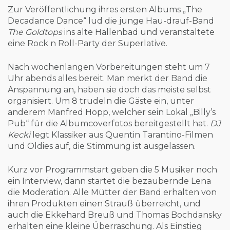
Zur Veröffentlichung ihres ersten Albums „The
Decadance Dance“ lud die junge Hau-drauf-Band
The Goldtops
ins alte Hallenbad und veranstaltete
eine Rock n Roll-Party der Superlative.
Nach wochenlangen Vorbereitungen steht um 7
Uhr abends alles bereit. Man merkt der Band die
Anspannung an, haben sie doch das meiste selbst
organisiert. Um 8 trudeln die Gäste ein, unter
anderem Manfred Hopp, welcher sein Lokal „Billy’s
Pub“ für die Albumcoverfotos bereitgestellt hat.
DJ
Kecki
legt Klassiker aus Quentin Tarantino-Filmen
und Oldies auf, die Stimmung ist ausgelassen.
Kurz vor Programmstart geben die 5 Musiker noch
ein Interview, dann startet die bezaubernde Lena
die Moderation. Alle Mütter der Band erhalten von
ihren Produkten einen Strauß überreicht, und
auch die Ekkehard Breuß und Thomas Bochdansky
erhalten eine kleine Überraschung. Als Einstieg