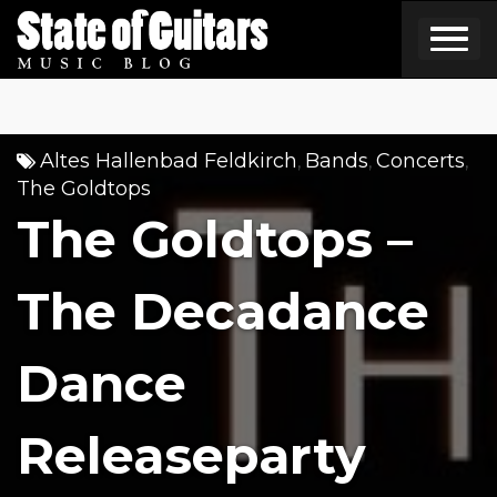
Skip
to
content
Altes Hallenbad Feldkirch
Bands
Concerts
,
,
,
The Goldtops
The Goldtops –
The Decadance
Dance
Releaseparty