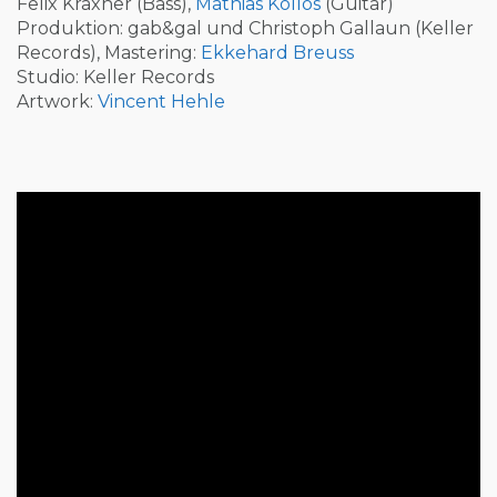
Felix Kraxner (Bass),
Mathias Kollos
(Guitar)
Produktion: gab&gal und Christoph Gallaun (Keller
Records), Mastering:
Ekkehard Breuss
Studio: Keller Records
Artwork:
Vincent Hehle