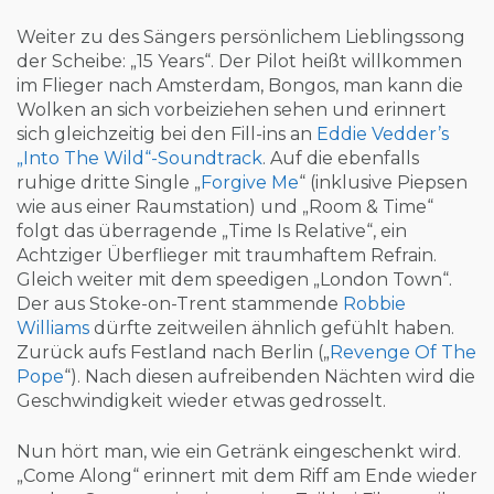
Weiter zu des Sängers persönlichem Lieblingssong
der Scheibe: „15 Years“. Der Pilot heißt willkommen
im Flieger nach Amsterdam, Bongos, man kann die
Wolken an sich vorbeiziehen sehen und erinnert
sich gleichzeitig bei den Fill-ins an
Eddie Vedder’s
„Into The Wild“-Soundtrack
. Auf die ebenfalls
ruhige dritte Single „
Forgive Me
“ (inklusive Piepsen
wie aus einer Raumstation) und „Room & Time“
folgt das überragende „Time Is Relative“, ein
Achtziger Überflieger mit traumhaftem Refrain.
Gleich weiter mit dem speedigen „London Town“.
Der aus Stoke-on-Trent stammende
Robbie
Williams
dürfte zeitweilen ähnlich gefühlt haben.
Zurück aufs Festland nach Berlin („
Revenge Of The
Pope
“). Nach diesen aufreibenden Nächten wird die
Geschwindigkeit wieder etwas gedrosselt.
Nun hört man, wie ein Getränk eingeschenkt wird.
„Come Along“ erinnert mit dem Riff am Ende wieder