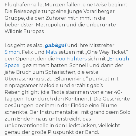
Flughafenhalle, Münzen fallen, eine Reise beginnt.
Die Reisebegleitung: eine junge Vorarlberger
Gruppe, die den Zuhörer mitnimmt in die
bebendsten Metropolen und die unberührte
Wildnis Europas.
Los geht es also,
gab&gal
und ihre Mitstreiter
Simon
, Felix und
Mats
setzen mit „One Way Ticket“
den Opener, den die
Foo Fighters
sich mit „
Enough
Space
“ gezimmert hatten. Schnell und dann der
jähe Bruch zum Sphärischen, die erste
Überraschung sitzt. „Blumenkind“ punktet mit
einprägsamer Melodie und erzählt gab’s
Reisehighlight (die Texte stammen von einer 40-
tägigen Tour durch den Kontinent): Die Geschichte
des Jungen, der ihm in der Einöde eine Blume
schenkte. Der Instrumentalteil mit grandiosem Solo
zum Ende hinaus unterstreicht das
unkonventionelle in den Liedstücken, vielleicht
genau der große Pluspunkt der Band.