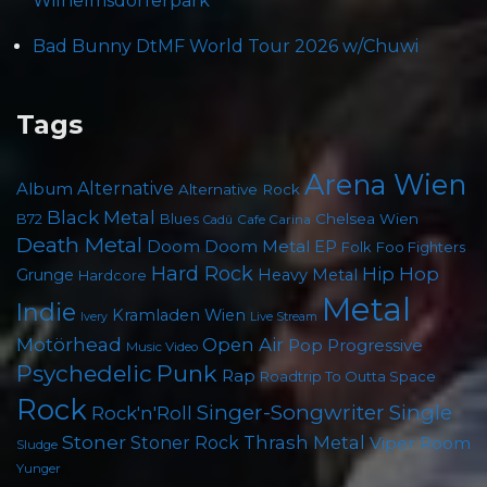
Wilhelmsdorferpark
Bad Bunny DtMF World Tour 2026 w/Chuwi
Tags
Arena Wien
Album
Alternative
Alternative Rock
Black Metal
Chelsea Wien
B72
Blues
Cafe Carina
Cadû
Death Metal
Doom
Doom Metal
EP
Foo Fighters
Folk
Hard Rock
Hip Hop
Grunge
Heavy Metal
Hardcore
Metal
Indie
Kramladen Wien
Live Stream
Ivery
Motörhead
Open Air
Pop
Progressive
Music Video
Psychedelic
Punk
Rap
Roadtrip To Outta Space
Rock
Singer-Songwriter
Single
Rock'n'Roll
Stoner
Thrash Metal
Stoner Rock
Viper Room
Sludge
Yunger