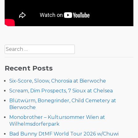
Post
Search
navigation
for:
Recent Posts
Six-Score, Sloow, Chorosia at Bierwoche
Scream, Dim Prospects, 7 Sioux at Chelsea
Blütwürm, Bonegrinder, Child Cemetery at
Bierwoche
Monobrother – Kultursommer Wien at
Wilhelmsdorferpark
Bad Bunny DtMF World Tour 2026 w/Chuwi