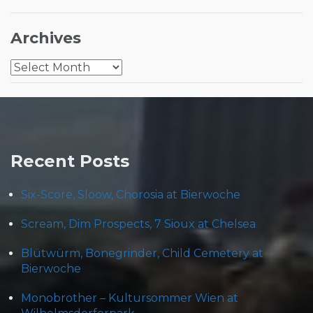
Archives
Archives
Recent Posts
Six-Score, Sloow, Chorosia at Bierwoche
Scream, Dim Prospects, 7 Sioux at Chelsea
Blütwürm, Bonegrinder, Child Cemetery at
Bierwoche
Monobrother – Kultursommer Wien at